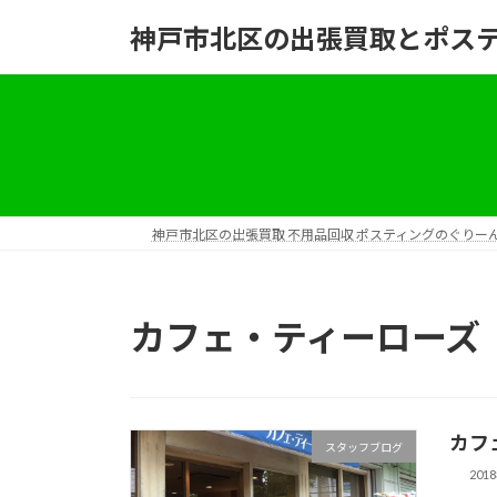
コ
ナ
神戸市北区の出張買取とポス
ン
ビ
テ
ゲ
ン
ー
ツ
シ
へ
ョ
ス
ン
キ
に
ッ
移
神戸市北区の出張買取 不用品回収 ポスティングのぐり
プ
動
カフェ・ティーローズ
カフ
スタッフブログ
201