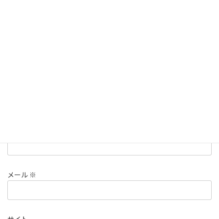
欄は必須項目です
コメント
※
名前
※
メール
※